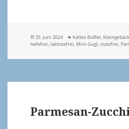
Veröffentlicht
Kategorien
25. Juni 2024
Kaltes Büffet
,
Kleingebäc
am
hefefrei
,
laktosefrei
,
Mini-Gugl
,
nussfrei
,
Par
Parmesan-Zucchi