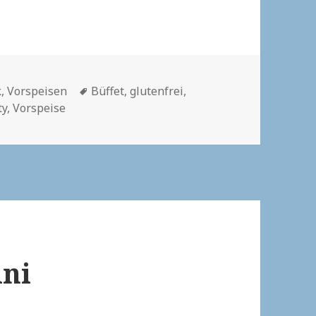
Schlagwörter
k
,
Vorspeisen
Büffet
,
glutenfrei
,
ty
,
Vorspeise
ni