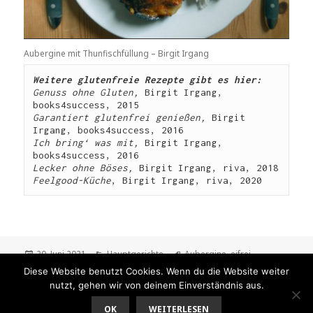
Aubergine mit Thunfischfüllung – Birgit Irgang
Weitere glutenfreie Rezepte gibt es hier: 
Genuss ohne Gluten, 
Birgit Irgang, 
books4success, 2015
Garantiert glutenfrei genießen, 
Birgit 
Irgang, books4success, 2016
Ich bring‘ was mit, 
Birgit Irgang, 
books4success, 2016
Lecker ohne Böses, 
Birgit Irgang, riva, 2018
Feelgood-Küche
, Birgit Irgang, riva, 2020
Veröffentlicht
Kategorien
Schlagwörter
29. Juni 2021
Hauptgerichte
Aubergine
,
eifrei
,
am
glutenfrei
,
Hauptgericht
,
laktosefrei
,
mediterran
,
nussfrei
,
sojafrei
,
Diese Website benutzt Cookies. Wenn du die Website weiter
Thunfisch
,
überbacken
nutzt, gehen wir von deinem Einverständnis aus.
OK
WEITERLESEN