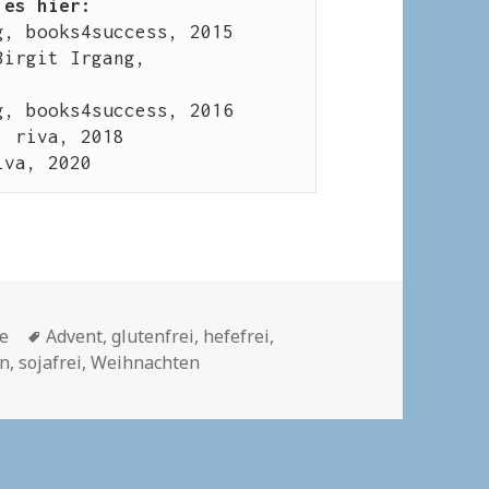
 es hier:
g, books4success, 2015
Birgit Irgang, 
g, books4success, 2016
, riva, 2018
iva, 2020
Schlagwörter
se
Advent
,
glutenfrei
,
hefefrei
,
en
,
sojafrei
,
Weihnachten