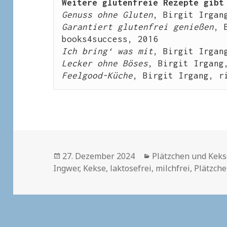
Weitere glutenfreie Rezepte gibt
Genuss ohne Gluten
, Birgit Irgan
Garantiert glutenfrei genießen
, 
books4success, 2016
Ich bring‘ was mit
, Birgit Irgan
Lecker ohne Böses
, Birgit Irgang
Feelgood-Küche
, Birgit Irgang, r
Veröffentlicht
Kategorien
27. Dezember 2024
Plätzchen und Kek
am
Ingwer
,
Kekse
,
laktosefrei
,
milchfrei
,
Plätzch