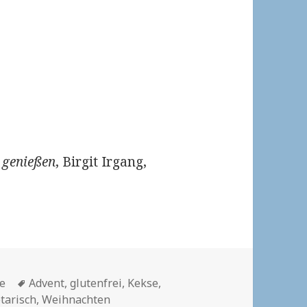
i genießen
, Birgit Irgang,
Schlagwörter
se
Advent
,
glutenfrei
,
Kekse
,
tarisch
,
Weihnachten