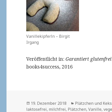
Vanillekipferln – Birgit
Irgang
Veröffentlicht in:
Garantiert glutenfre
books4success, 2016
Veröffentlicht
Kategorien
19. Dezember 2018
Plätzchen und Kek
am
laktosefrei
,
milchfrei
,
Plätzchen
,
Vanille
,
vege