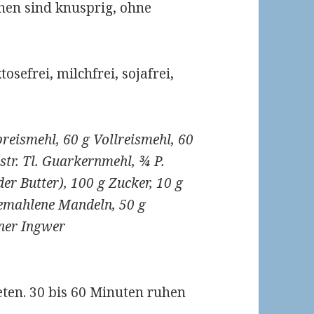
hen sind knusprig, ohne
tosefrei, milchfrei, sojafrei,
breismehl, 60 g Vollreismehl, 60
str. Tl. Guarkernmehl, ¾ P.
er Butter), 100 g Zucker, 10 g
 gemahlene Mandeln, 50 g
ener Ingwer
eten. 30 bis 60 Minuten ruhen