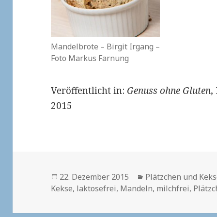
Mandelbrote – Birgit Irgang –
Foto Markus Farnung
Veröffentlicht in:
Genuss ohne Gluten
,
2015
Veröffentlicht
Kategorien
22. Dezember 2015
Plätzchen und Kek
am
Kekse
,
laktosefrei
,
Mandeln
,
milchfrei
,
Plätz