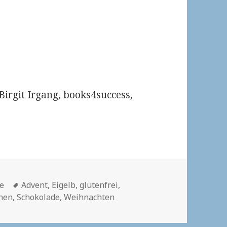
 Birgit Irgang, books4success,
Schlagwörter
se
Advent
,
Eigelb
,
glutenfrei
,
chen
,
Schokolade
,
Weihnachten