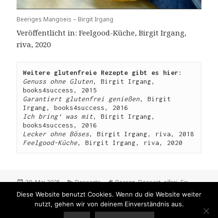
Beeriges Mangoeis – Birgit Irgang
Veröffentlicht in: Feelgood-Küche, Birgit Irgang,
riva, 2020
Weitere glutenfreie Rezepte gibt es hier:
Genuss ohne Gluten
, Birgit Irgang, 
books4success, 2015
Garantiert glutenfrei genießen
, Birgit 
Irgang, books4success, 2016
Ich bring‘ was mit
, Birgit Irgang, 
books4success, 2016
Lecker ohne Böses
, Birgit Irgang, riva, 2018
Feelgood-Küche
, Birgit Irgang, riva, 2020
Veröffentlicht
Kategorien
Schlagwörter
30. Mai 2025
Desserts
Beeren
,
Dessert
,
eifrei
,
Eis
,
am
glutenfrei
,
hefefrei
,
histaminarm
,
laktosefrei
,
Mango
,
milchfrei
,
Diese Website benutzt Cookies. Wenn du die Website weiter
Nachtisch
,
Nicecream
,
nussfrei
,
sojafrei
,
vegan
,
vegetarisch
nutzt, gehen wir von deinem Einverständnis aus.