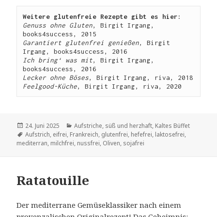
Weitere glutenfreie Rezepte gibt es hier:
Genuss ohne Gluten
, Birgit Irgang, 
books4success, 2015
Garantiert glutenfrei genießen
, Birgit 
Irgang, books4success, 2016
Ich bring‘ was mit
, Birgit Irgang, 
books4success, 2016
Lecker ohne Böses
, Birgit Irgang, riva, 2018
Feelgood-Küche
, Birgit Irgang, riva, 2020
Veröffentlicht
Kategorien
24. Juni 2025
Aufstriche, süß und herzhaft
,
Kaltes Büffet
am
Schlagwörter
Aufstrich
,
eifrei
,
Frankreich
,
glutenfrei
,
hefefrei
,
laktosefrei
,
mediterran
,
milchfrei
,
nussfrei
,
Oliven
,
sojafrei
Ratatouille
Der mediterrane Gemüseklassiker nach einem
provenzalischen Originalrezept! Das Geheimnis: