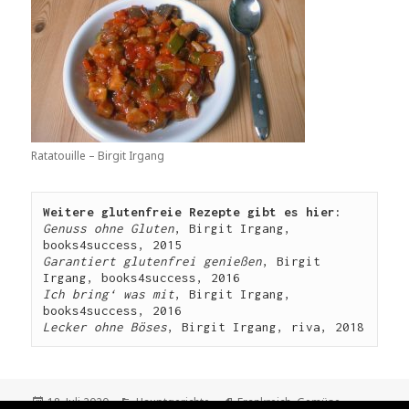
Ratatouille – Birgit Irgang
Weitere glutenfreie Rezepte gibt es hier: 
Genuss ohne Gluten
, Birgit Irgang, 
Garantiert glutenfrei genießen
, Birgit 
Ich bring‘ was mit
, Birgit Irgang, 
Lecker ohne Böses
, Birgit Irgang, riva, 2018
Veröffentlicht
Kategorien
Schlagwörter
18. Juli 2020
Hauptgerichte
Frankreich
,
Gemüse
,