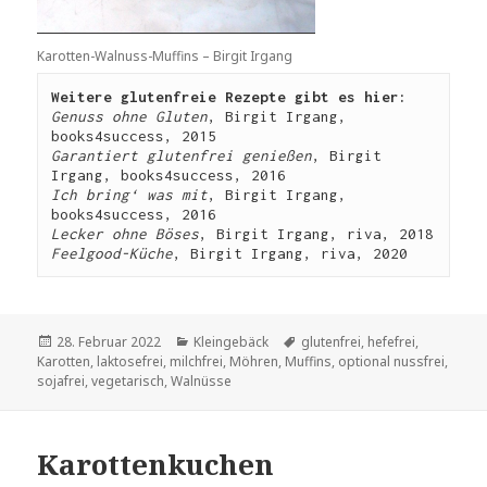
Karotten-Walnuss-Muffins – Birgit Irgang
Weitere glutenfreie Rezepte gibt es hier: 
Genuss ohne Gluten
, Birgit Irgang, 
Garantiert glutenfrei genießen
, Birgit 
Ich bring‘ was mit
, Birgit Irgang, 
Lecker ohne Böses
Feelgood-Küche
Veröffentlicht
Kategorien
Schlagwörter
28. Februar 2022
Kleingebäck
glutenfrei
,
hefefrei
,
am
Karotten
,
laktosefrei
,
milchfrei
,
Möhren
,
Muffins
,
optional nussfrei
,
sojafrei
,
vegetarisch
,
Walnüsse
Karottenkuchen