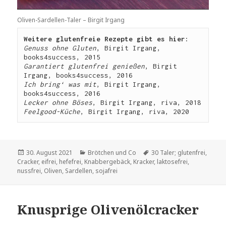
Oliven-Sardellen-Taler – Birgit Irgang
Weitere glutenfreie Rezepte gibt es hier: 
Genuss ohne Gluten
, Birgit Irgang, 
books4success, 2015
Garantiert glutenfrei genießen
, Birgit 
Irgang, books4success, 2016
Ich bring‘ was mit
, Birgit Irgang, 
books4success, 2016
Lecker ohne Böses
, Birgit Irgang, riva, 2018
Feelgood-Küche
, Birgit Irgang, riva, 2020
Veröffentlicht
Kategorien
Schlagwörter
30. August 2021
Brötchen und Co
30 Taler; glutenfrei
,
am
Cracker
,
eifrei
,
hefefrei
,
Knabbergebäck
,
Kracker
,
laktosefrei
,
nussfrei
,
Oliven
,
Sardellen
,
sojafrei
Knusprige Olivenölcracker