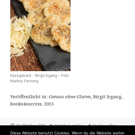
Käsegebäck – Birgit Irgang – Foto
Markus Farnung
Veröffentlicht in:
Genuss ohne Gluten
, Birgit Irgang,
books4success, 2015
Veröffentlicht
Kategorien
Schlagwörter
23. Oktober 2015
Brötchen und Co
Cracker
,
eifrei
,
am
Gebäck
,
glutenfrei
,
Käse
,
Knabbergebäck
,
knabbern
,
laktosefrei
,
Diese Website benutzt Cookies. Wenn du die Website weiter