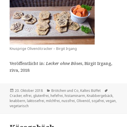
Knusprige Olivenölcracker – Birgit Irgang
Veröffentlicht in:
Lecker ohne Böses
, Birgit Irgang,
riva, 2018
Veröffentlicht
Kategorien
Schlagwört
20. Oktober 2018
Brötchen und Co
,
Kaltes Büffet
am
Cracker
,
eifrei
,
glutenfrei
,
hefefrei
,
histaminarm
,
Knabbergebäck
,
knabbern
,
laktosefrei
,
milchfrei
,
nussfrei
,
Olivenöl
,
sojafrei
,
vegan
,
vegetarisch