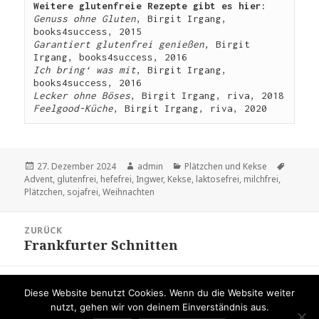
Weitere glutenfreie Rezepte gibt es hier:
Genuss ohne Gluten
, Birgit Irgang, 
books4success, 2015
Garantiert glutenfrei genießen
, Birgit 
Irgang, books4success, 2016
Ich bring‘ was mit
, Birgit Irgang, 
books4success, 2016
Lecker ohne Böses
, Birgit Irgang, riva, 2018
Feelgood-Küche
, Birgit Irgang, riva, 2020
Veröffentlicht
Autor
Kategorien
Schlag
27. Dezember 2024
admin
Plätzchen und Kekse
am
Advent
,
glutenfrei
,
hefefrei
,
Ingwer
,
Kekse
,
laktosefrei
,
milchfrei
,
Plätzchen
,
sojafrei
,
Weihnachten
Beitragsnavigation
ZURÜCK
Frankfurter Schnitten
Vorheriger
Beitrag:
WEITER
Diese Website benutzt Cookies. Wenn du die Website weiter
Schoko-Tarte
Nächster
nutzt, gehen wir von deinem Einverständnis aus.
Beitrag: