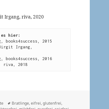
git Irgang, riva, 2020
 es hier: 
Birgit Irgang, 
, riva, 2018
Schlagwörter
te
Bratlinge
,
eifrei
,
glutenfrei
,
aktosefrei
,
milchfrei
,
nussfrei
,
sojafrei
,