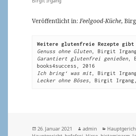
Birgit Irgang
Veröffentlicht in:
Feelgood-Küche
, Bir
Weitere glutenfreie Rezepte gibt
Genuss ohne Gluten
Garantiert glutenfrei genießen
, 
Ich bring‘ was mit
Lecker ohne Böses
, Birgit Irgang
Veröffentlicht
Autor
Kategorien
26. Januar 2021
admin
Hauptgerich
am
Hauptgericht
,
hefefrei
,
Hirse
,
histaminarm
,
l