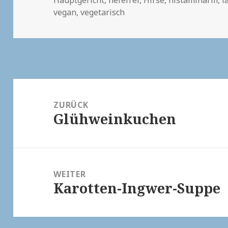
vegan
,
vegetarisch
Beitragsnavigation
ZURÜCK
Glühweinkuchen
Vorheriger
Beitrag:
WEITER
Karotten-Ingwer-Suppe
Nächster
Beitrag: