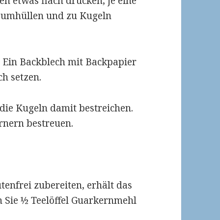
en etwas flach drücken, je eine
ig umhüllen und zu Kugeln
. Ein Backblech mit Backpapier
ch setzen.
 die Kugeln damit bestreichen.
rnern bestreuen.
utenfrei zubereiten, erhält das
n Sie ½ Teelöffel Guarkernmehl