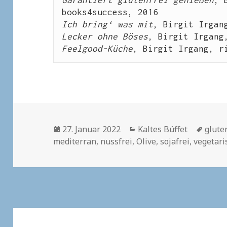
Garantiert glutenfrei genießen
, 
books4success, 2016
Ich bring‘ was mit
, Birgit Irgan
Lecker ohne Böses
, Birgit Irgang
Feelgood-Küche
, Birgit Irgang, r
Veröffentlicht
Kategorien
Schla
27. Januar 2022
Kaltes Büffet
glute
am
mediterran
,
nussfrei
,
Olive
,
sojafrei
,
vegetari