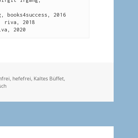
Birgit Irgang, 
g, books4success, 2016
, riva, 2018
iva, 2020
gwörter
nfrei
,
hefefrei
,
Kaltes Büffet
,
sch