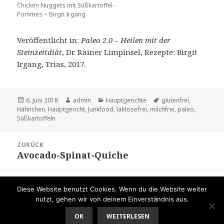
Chicken Nuggets mit Süßkartoffel-
Pommes – Birgit Irgang
Veröffentlicht in:
Paleo 2.0 – Heilen mit der
Steinzeitdiät
, Dr. Rainer Limpinsel, Rezepte: Birgit
Irgang, Trias, 2017.
Veröffentlicht
Autor
Kategorien
Schlagwörter
6. Juni 2018
admin
Hauptgerichte
glutenfrei
,
am
Hähnchen
,
Hauptgericht
,
Junkfood
,
laktosefrei
,
milchfrei
,
paleo
,
Süßkartoffeln
Beitragsnavigation
ZURÜCK
Avocado-Spinat-Quiche
Vorheriger
Beitrag:
WEITER
Diese Website benutzt Cookies. Wenn du die Website weiter
Impressum
Nächster
nutzt, gehen wir von deinem Einverständnis aus.
Beitrag:
OK
WEITERLESEN
Stolz präsentiert von WordPress